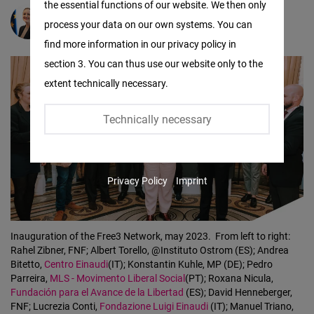
the essential functions of our website. We then only
Facebook
Rahel Zibner
process your data on our own systems. You can
Embed
find more information in our privacy policy in
section 3. You can thus use our website only to the
Twitter
extent technically necessary.
Embed
Technically necessary
Instagram
Embed
Privacy Policy
Imprint
Youtube
Embed
Inauguration of the Free3 Network, may 2023.
From left to right:
Google
Rahel Zibner, FNF; Albert Torello, @Instituto Ostrom (ES); Andrea
Bitetto,
Centro Einaudi
(IT); Konstantin Kuhle, MP (DE); Pedro
Maps
Parreira,
MLS - Movimento Liberal Social
(PT); Roxana Nicula,
Embed
Fundación para el Avance de la Libertad
(ES); David Henneberger,
FNF; Lucrezia Conti,
Fondazione Luigi Einaudi
(IT); Manuel Triano,