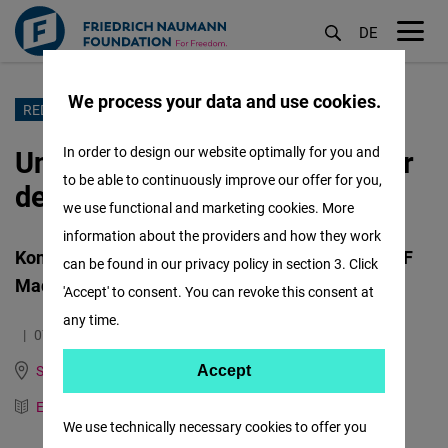
DE
M
öf
We process your data and use cookies.
Pasar
RED LIBERAL
al
Unidos por la libertad en el sur
In order to design our website optimally for you and
contenido
to be able to continuously improve our offer for you,
de Europa
principal
we use functional and marketing cookies. More
information about the providers and how they work
Konstantin Kuhle lanza la "Free³ Network" de FNF
can be found in our privacy policy in section 3. Click
Madrid
'Accept' to consent. You can revoke this consent at
any time.
07.06.2023
3.3 Minutos
Spain, Italy, Portugal and Mediterranean Dialogue
Accept
Accept
English
Matomo
German
We use technically necessary cookies to offer you