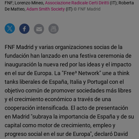
FNF; Lorenzo Mineo,
Associazione Radicale Certi Diritti
(IT); Roberta
Cloudinary
De Matteo,
Adam Smith Society
(IT)
© FNF Madrid
Flickr
Embed
FNF Madrid y varias organizaciones socias de la
Newsletter2go
fundación han lanzado en una festiva ceremonia de
Embed
inauguración la nueva red por las ideas y el impacto
en el sur de Europa. La "Free³ Network" une a think
Podigee
tanks liberales de España, Italia y Portugal con el
Embed
objetivo común de promover sociedades más libres
y el crecimiento económico a través de una
D.Vinci
cooperación intensificada. El acto de presentación
Embed
en Madrid "subraya la importancia de España y de su
capital como motor de crecimiento, empleo y
Typeform
progreso social en el sur de Europa", declaró David
Embed