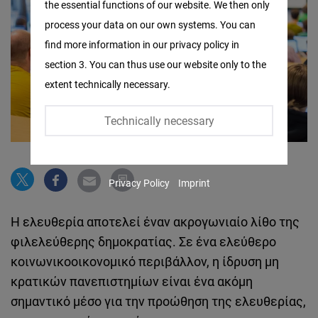
the essential functions of our website. We then only
Facebook
process your data on our own systems. You can
Embed
find more information in our privacy policy in
section 3. You can thus use our website only to the
Twitter
extent technically necessary.
Embed
Technically necessary
Instagram
Embed
Privacy Policy
Imprint
Youtube
Embed
Η ελευθερία αποτελεί έναν ακρογωνιαίο λίθο της
φιλελεύθερης δημοκρατίας. Σε ένα ελεύθερο
Google
κοινωνικοοικονομικό περιβάλλον, η ίδρυση μη
Maps
κρατικών πανεπιστημίων είναι ένα ακόμη
Embed
σημαντικό μέσο για την προώθηση της ελευθερίας,