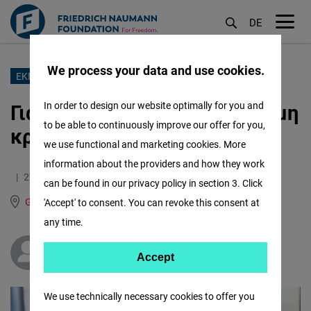
DE
M
öf
We process your data and use cookies.
Παράκαμψη
ΕΚΠΑΙΔΕΥΣΗ
προς
Γιατί φοβόμαστε την ίδρυση μη
In order to design our website optimally for you and
το
to be able to continuously improve our offer for you,
κρατικών πανεπιστημίων;
κυρίως
we use functional and marketing cookies. More
περιεχόμενο
information about the providers and how they work
27.02.2024
4.4 Minutes
can be found in our privacy policy in section 3. Click
Greece and Cyprus
English
'Accept' to consent. You can revoke this consent at
any time.
Dimitris Avgelis
Accept
Accept
Matomo
We use technically necessary cookies to offer you