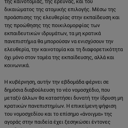
της καινοτομίας, της έρευνας, και του
Cloudinary
δικαιώματος της ατομικής επιλογής. Μέσω της
προάσπισης της ελευθερίας στην εκπαίδευση και
Flickr
της προώθησης της ποικιλομορφίας των
Embed
εκπαιδευτικών ιδρυμάτων, τα μη κρατικά
πανεπιστήμια θα μπορούσαν να ενισχύσουν την
Newsletter2go
ελευθερία, την καινοτομία και τη διαφορετικότητα
Embed
όχι μόνο στον τομέα της εκπαίδευσης, αλλά και
κοινωνικά.
Podigee
Embed
Η κυβέρνηση, αυτήν την εβδομάδα φέρνει σε
δημόσια διαβούλευση το νέο νομοσχέδιο, που
D.Vinci
μεταξύ άλλων θα καταστήσει δυνατή την ίδρυση μη
Embed
κρατικών πανεπιστημίων. Η επικείμενη ψήφιση
του νομοσχεδίου και το επίσημο «άνοιγμα» της
Typeform
αγοράς στην παιδεία έχει ξεσηκώσει έντονες
Embed