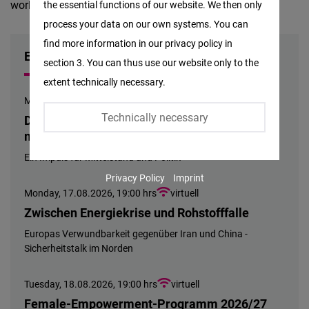
world. Europe is losing ground.
the essential functions of our website. We then only
Facebook
process your data on our own systems. You can
Embed
find more information in our privacy policy in
EVENTS
section 3. You can thus use our website only to the
Twitter
extent technically necessary.
Embed
Monday, 10.08.2026, 19:00 hrs
virtuell
Technically necessary
Die Gesellschaft läuft – aber sie trägt nicht
Instagram
mehr
Embed
Ein Impuls für Mittelstand und Politik
Privacy Policy
Imprint
Youtube
Monday, 17.08.2026, 19:00 hrs
virtuell
Embed
Zwischen Energiekrise und Rohstofffalle
Europas Verwundbarkeit gegenüber Iran und China -
Google
Sicherheitstalk im Norden
Maps
Embed
Tuesday, 18.08.2026, 19:00 hrs
virtuell
Female-Empowerment-Programm 2026/27