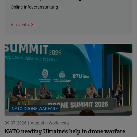
Cloudinary
Online-Infoveranstaltung
Flickr
We
Specify
All events
Embed
could
location
not
find
Newsletter2go
your
Embed
location
to
Podigee
suggest
Embed
events
near
you.
D.Vinci
Embed
NATO DRONE WARFARE
09.07.2026
Augustin Wodenegg
Typeform
NATO needing Ukraine’s help in drone warfare
Embed