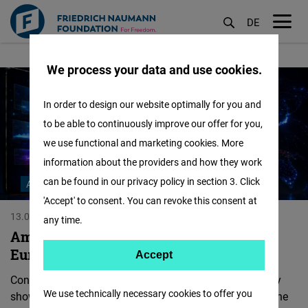
DE
M
Friedrich-
Skip
öf
We process your data and use cookies.
to
Naumann-
main
Stiftung
In order to design our website optimally for you and
content
für
to be able to continuously improve our offer for you,
die
we use functional and marketing cookies. More
information about the providers and how they work
Freiheit
can be found in our privacy policy in section 3. Click
AI RACE
'Accept' to consent. You can revoke this consent at
13.07.2026
Frederic Spohr
any time.
America Leads, China Is Catching Up,
Europe Is Falling Behind
Accept
Accept
Control over AI chatbots means power. A new FNF study
Matomo
We use technically necessary cookies to offer you
shows that Chinese apps are now widely used around the