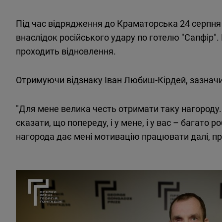
Під
час
відрядження
до
Краматорська
24
серпня
внаслідок
російського
удару
по
готелю
"
Сапфір
".
проходить
відновлення
.
Отримуючи відзнаку Іван Любиш-Кірдей, зазначи
"Для мене велика честь отримати таку нагороду.
сказати, що попереду, і у мене, і у вас – багато 
нагорода дає мені мотивацію працювати далі, п