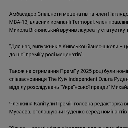
Амбасадор Спільноти меценатів та член Наглядово
MBA-13, власник компанії Termopal, член правлін
Микола Вікнянський вручив лауреату статуетку та
"Для нас, випускників Київської бізнес-школи – 
до цієї премії у ролі меценатів".
Також на отримання Премії у 2025 році були ном
співзасновниця The Kyiv Independent Ольга Руде
відділу розслідувань "Української правди" Михай
Членкиня Капітули Премії, головна редакторка в
Мусаєва, оголошуючи Руденко серед номінантів 
"Ольга — про ціннісне лідерство, про жіноче ліде