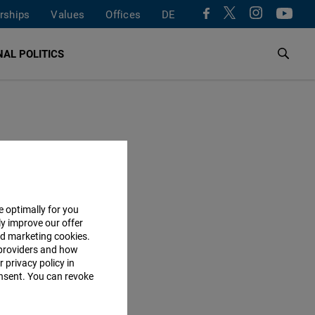
rships
Values
Offices
DE
AL POLITICS
e optimally for you
ly improve our offer
nd marketing cookies.
providers and how
 privacy policy in
consent. You can revoke