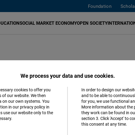
Foundation
Schola
DUCATION
SOCIAL MARKET ECONOMY
OPEN SOCIETY
INTERNATION
нґадзе у 2025
We process your data and use cookies.
рдей
cessary cookies to offer you
In order to design our websit
Accept
s of our website. We then
and to be able to continuous
ta on our own systems. You
for you, we use functional a
Matomo
ion in our privacy policy in
More information about the 
s use our website only to the
they work can be found in our
essary.
section 3. Click 'Accept' to 
Facebook
this consent at any time.
Embed