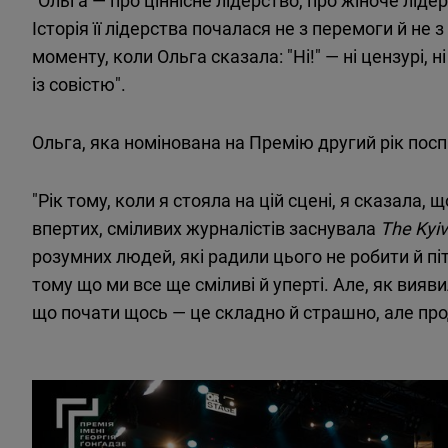
Історія її лідерства почалася не з перемоги й не 
моменту, коли Ольга сказала: "Ні!" — ні цензурі,
із совістю".
Ольга, яка номінована на Премію другий рік посп
"Рік тому, коли я стояла на цій сцені, я сказала, 
впертих, сміливих журналістів заснувала
The Kyi
розумних людей, які радили цього не робити й піт
тому що ми все ще сміливі й уперті. Але, як вияв
що почати щось — це складно й страшно, але пр