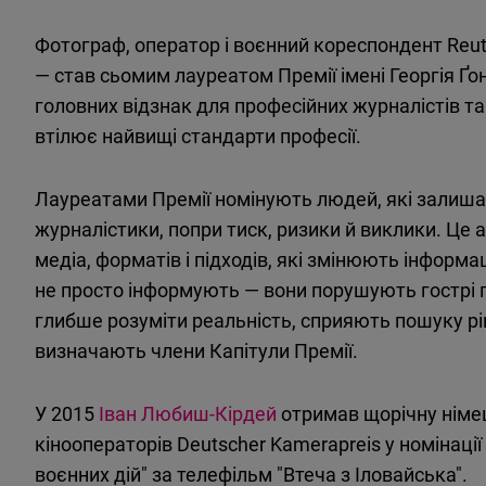
Фотограф, оператор і воєнний кореспондент Reu
— став сьомим лауреатом Премії імені Георгія Ґо
головних відзнак для професійних журналістів та 
втілює найвищі стандарти професії.
Лауреатами Премії номінують людей, які залиш
журналістики, попри тиск, ризики й виклики. Це 
медіа, форматів і підходів, які змінюють інформа
не просто інформують — вони порушують гострі 
глибше розуміти реальність, сприяють пошуку р
визначають члени Капітули Премії.
У 2015
Іван
Любиш-Кірдей
отримав
щорічну
німе
кінооператорів
Deutscher Kamerapreis у
номінації
воєнних
дій
" за
телефільм
"
Втеча
з
Іловайська
".