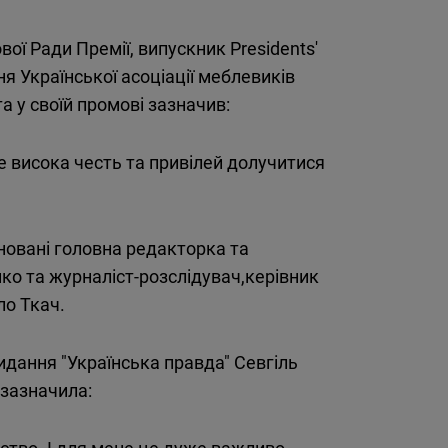
ї Ради Премії, випускник Presidents'
ня Української асоціації меблевиків
 у своїй промові зазначив:
це висока честь та привілей долучитися
іновані головна редакторка та
нко та журналіст-розслідувач,керівник
ло Ткач.
идання "Українська правда" Севгіль
зазначила:
рство. І для мене це дуже важливо.