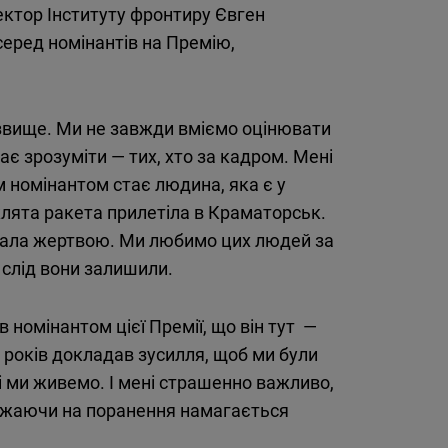
ектор Інституту фронтиру Євген
еред номінантів на Премію,
різвище. Ми не завжди вміємо оцінювати
агає зрозуміти — тих, хто за кадром. Мені
 номінантом стає людина, яка є у
клята ракета прилетіла в Краматорськ.
стала жертвою. Ми любимо цих людей за
ий слід вони залишили.
 номінантом цієї Премії, що він тут —
о років докладав зусилля, щоб ми були
і ми живемо. І мені страшенно важливо,
важаючи на поранення намагається