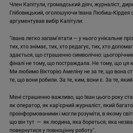
Член Капітули, громадський діяч, журналіст, дир
Глібовицький, оголошуючи Івана Любиш-Кірдея с
аргументував вибір Капітули:
"Івана легко запам’ятати — у нього унікальне п
тих, хто знімає, тих, хто редагує, тих, хто допом
здається, що страшенно символічно: цьогорічним
фіналі не тому, що постраждала. Не тому, що ця 
Ми любимо Вікторію Амеліну не за те, що вона 
те, що вони робили. За те, ким, вони є. За те, як
Мені страшенно важливо, що Іван цього року став
як оператор, як кар’єрний журналіст, який багат
проінформованими і могли розуміти, в якому світ
що він тут — як людина, яка бореться, яка нез
повернутися у повноцінну роботу".