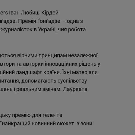
Flickr
Embed
ters Іван Любиш-Кірдей
нґадзе. Премія Ґонґадзе — одна з
Newsletter2go
журналісток в Україні, чия робота
Embed
Podigee
аються вірними принципам незалежної
Embed
автори та авторки інноваційних рішень у
ційний ландшафт країни. Їхні матеріали
D.Vinci
питання, допомагають суспільству
Embed
ішень і реальним змінам. Лауреата
Typeform
Embed
цьку
премію
для
теле-
та
"
найкращий
новинний
сюжет
із
зони