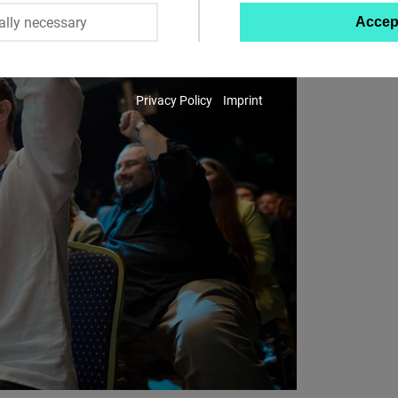
ally necessary
Accep
Twitter
Embed
Privacy Policy
Imprint
Instagram
Embed
Youtube
Embed
Google
Maps
Embed
Cloudinary