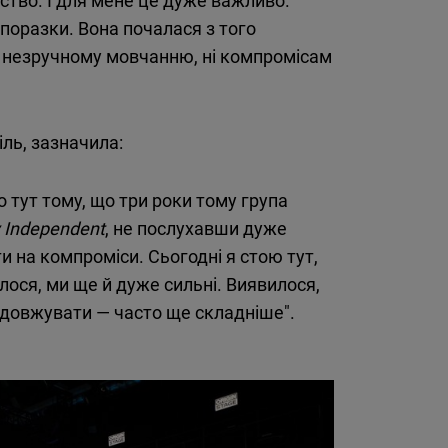
з поразки. Вона почалася з того
 ні незручному мовчанню, ні компромісам
іль, зазначила:
що тут тому, що три роки тому група
v Independent
, не послухавши дуже
и на компроміси. Сьогодні я стою тут,
илося, ми ще й дуже сильні. Виявилося,
одовжувати — часто ще складніше".