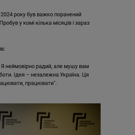
2024
року
був
важко
поранений
Пробув
у
комі
кілька
місяців
і
зараз
в:
 Я неймовірно радий, але мушу вам
роботи. Ідея – незалежна Україна. Ця
рацювати, працювати".