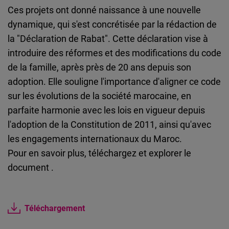
Cloudinary
Ces projets ont donné naissance à une nouvelle
dynamique, qui s'est concrétisée par la rédaction de
Flickr
la "Déclaration de Rabat". Cette déclaration vise à
Embed
introduire des réformes et des modifications du code
de la famille, après près de 20 ans depuis son
Newsletter2go
adoption. Elle souligne l'importance d'aligner ce code
Embed
sur les évolutions de la société marocaine, en
parfaite harmonie avec les lois en vigueur depuis
Podigee
l'adoption de la Constitution de 2011, ainsi qu'avec
Embed
les engagements internationaux du Maroc.
Pour en savoir plus, téléchargez et explorer le
D.Vinci
document .
Embed
Téléchargement
Typeform
Embed