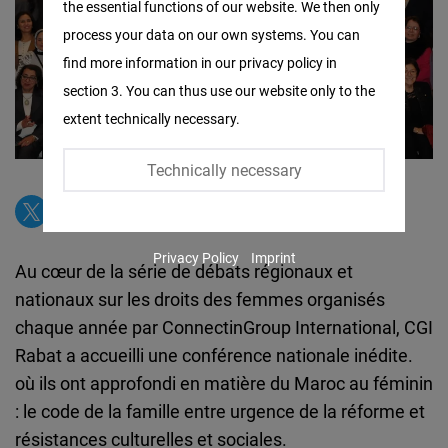
the essential functions of our website. We then only
Facebook
process your data on our own systems. You can
Embed
find more information in our privacy policy in
section 3. You can thus use our website only to the
Twitter
extent technically necessary.
Embed
Technically necessary
Instagram
Embed
Privacy Policy
Imprint
Youtube
Au cœur de la série de débats régionaux et
Embed
nationaux sur les droits des femmes organisés
chaque année par ConnectinGroup International, CGI
Google
Rabat a accueilli une conférence nationale inédite.
Maps
où ils ont approfondi en matière du Maroc au féminin
Embed
: le code de la famille entre urgence de la réforme et
résistances culturelles et sociales.