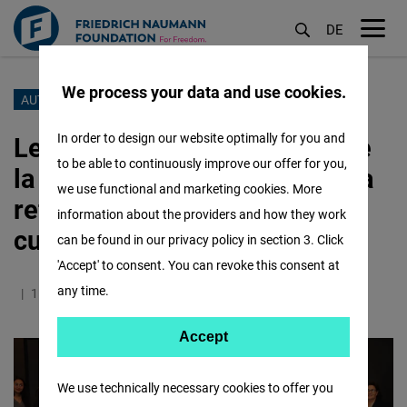
DE
M
öf
We process your data and use cookies.
Aller
AUTONOMISATION DE LA FEMME
au
Le Maroc au féminin : Code de
In order to design our website optimally for you and
contenu
to be able to continuously improve our offer for you,
la famille entre l’urgence de la
principal
we use functional and marketing cookies. More
refonte et les résistances
information about the providers and how they work
culturelles et sociales
can be found in our privacy policy in section 3. Click
'Accept' to consent. You can revoke this consent at
any time.
15.06.2023
0.9 Minutes
Maroc
Accept
Accept
Matomo
We use technically necessary cookies to offer you