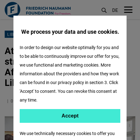
DE
M
öf
We process your data and use cookies.
Aller
LIBERALISME
au
Atelier de planification
In order to design our website optimally for you and
contenu
to be able to continuously improve our offer for you,
stratégique de la Jeunesse
principal
we use functional and marketing cookies. More
Africaine Libérale pour la
information about the providers and how they work
Liberté (ALYF)
can be found in our privacy policy in section 3. Click
'Accept' to consent. You can revoke this consent at
any time.
09.12.2022
2.0 Minutes
Côte d´Ivoire
English
Accept
Accept
Matomo
We use technically necessary cookies to offer you