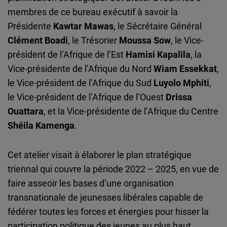
Cloudinary
membres de ce bureau exécutif à savoir la
Présidente
Kawtar Mawas
, le Sécrétaire Général
Flickr
Clément Boadi
, le Trésorier
Moussa Sow
, le Vice-
Embed
président de l’Afrique de l’Est
Hamisi Kapalila
, la
Vice-présidente de l’Afrique du Nord
Wiam Essekkat
,
Newsletter2go
le Vice-président de l’Afrique du Sud
Luyolo Mphiti
,
Embed
le Vice-président de l’Afrique de l’Ouest
Drissa
Ouattara
, et la Vice-présidente de l’Afrique du Centre
Podigee
Shéila Kamenga
.
Embed
Cet atelier visait à élaborer le plan stratégique
D.Vinci
triennal qui couvre la période 2022 – 2025, en vue de
Embed
faire asseoir les bases d’une organisation
transnationale de jeunesses libérales capable de
Typeform
fédérer toutes les forces et énergies pour hisser la
Embed
participation politique des jeunes au plus haut