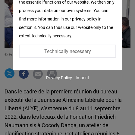
the essential functions of our website. We then only
Facebook
process your data on our own systems. You can
Embed
find more information in our privacy policy in
section 3. You can thus use our website only to the
Twitter
extent technically necessary.
Embed
Technically necessary
© Fondation Friedrich Naumann
Instagram
Embed
Privacy Policy
Imprint
Youtube
Embed
Dans le cadre de la première réunion du bureau
exécutif de la Jeunesse Africaine Libérale pour la
Google
Liberté (ALYF), s’est tenue du 8 au 11 septembre
Maps
2022, dans les locaux de la Fondation Friedrich
Embed
Naumann sis à Cocody Danga, un atelier de
planification stratégique. Cet atelier a réuni les 8