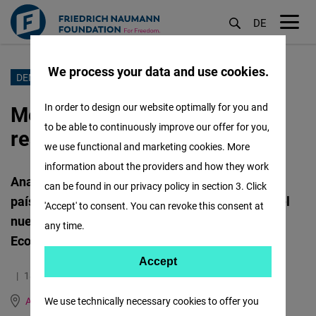
DE
M
öf
We process your data and use cookies.
Pasar
DEMOCRACIA
al
Mercosur: ¿Democracias
In order to design our website optimally for you and
contenido
to be able to continuously improve our offer for you,
resilientes o vulnerables?
principal
we use functional and marketing cookies. More
information about the providers and how they work
Analizamos el estado de las democracias de los
can be found in our privacy policy in section 3. Click
países del Mercosur a partir de la publicación del
'Accept' to consent. You can revoke this consent at
nuevo Índice de Democracia 2023 de The
any time.
Economist Intelligence Unit (EIU)
Accept
Accept
18.03.2024
4.8 Minutos
Matomo
Argentina, Brazil, Paraguay and Uruguay
We use technically necessary cookies to offer you
English