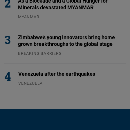
As a Blockade and a Global Hunger for
Minerals devastated MYANMAR
MYANMAR
04.08.2026
Zimbabwe’s young innovators bring home
grown breakthroughs to the global stage
BREAKING BARRIERS
04.08.2026
Venezuela after the earthquakes
VENEZUELA
07.08.2026