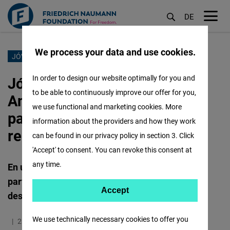
DE
M
öf
We process your data and use cookies.
Pasar
JÓVENES
al
Jóvenes líderes de Países
In order to design our website optimally for you and
contenido
to be able to continuously improve our offer for you,
Andinos se reúnen en Cusco
principal
we use functional and marketing cookies. More
para debatir el futuro de la
information about the providers and how they work
región
can be found in our privacy policy in section 3. Click
'Accept' to consent. You can revoke this consent at
any time.
En un evento académico de alto nivel, los
participantes abordaron temas clave para el
Accept
Accept
desarrollo de sus naciones.
Matomo
We use technically necessary cookies to offer you
21.09.2024
6.1 Minutos
Andean states