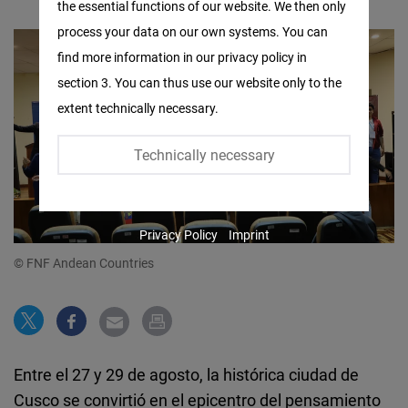
the essential functions of our website. We then only
Facebook
process your data on our own systems. You can
Embed
find more information in our privacy policy in
section 3. You can thus use our website only to the
Twitter
extent technically necessary.
Embed
Technically necessary
Instagram
Embed
Privacy Policy
Imprint
Youtube
© FNF Andean Countries
Embed
Google
Maps
Embed
Entre el 27 y 29 de agosto, la histórica ciudad de
Cusco se convirtió en el epicentro del pensamiento