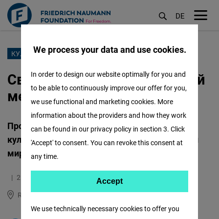
DE
M
öf
We process your data and use cookies.
Перейти
КУЛЬТУРА
к
Свобода: культура как новый
In order to design our website optimally for you and
основному
to be able to continuously improve our offer for you,
мессенджер
содержанию
we use functional and marketing cookies. More
information about the providers and how they work
Проект посвященный исследованию
can be found in our privacy policy in section 3. Click
культурного предпринимательства в России и
'Accept' to consent. You can revoke this consent at
мире
any time.
26.04.2021
0.4 Минуты
Accept
Accept
Russia and Central Asia
English
Matomo
We use technically necessary cookies to offer you