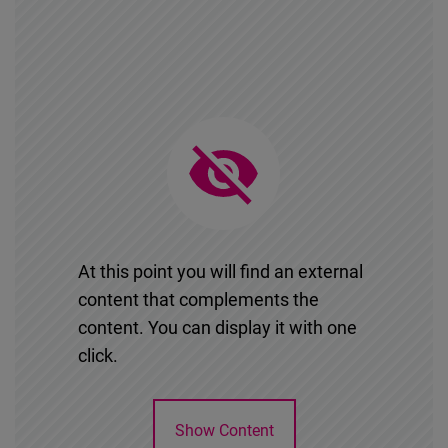
Cloudinary
Flickr
Embed
Newsletter2go
Embed
Podigee
Embed
At this point you will find an external
content that complements the
D.Vinci
content. You can display it with one
Embed
click.
Typeform
Show Content
Embed