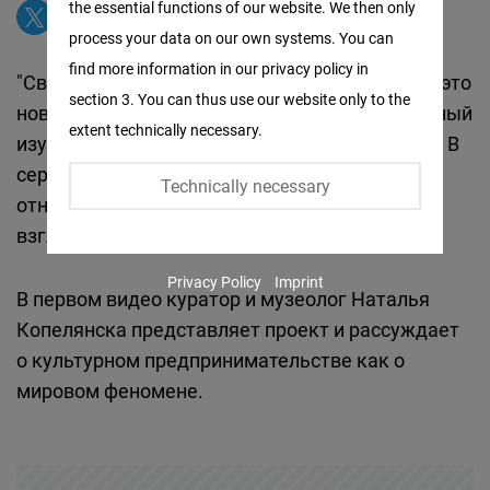
the essential functions of our website. We then only
Facebook
process your data on our own systems. You can
Embed
find more information in our privacy policy in
"Свобода: культура как новый мессенджер" -- это
section 3. You can thus use our website only to the
Twitter
новый проект Москвоского Офиса, посвященный
extent technically necessary.
Embed
изучению культурного предпринимательства. В
серии видео и текстов, люди, имеющие
Technically necessary
Instagram
отношение к этой сфере, поделятся своими
Embed
взглядами и идеями.
Privacy Policy
Imprint
Youtube
В первом видео куратор и музеолог Наталья
Embed
Копелянска представляет проект и рассуждает
о культурном предпринимательстве как о
Google
мировом феномене.
Maps
Embed