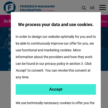
DE
Du hast gute bis sehr gute Noten oder
akademische Leistungen, interessierst Dich für
Skip
Scholarships
Students
Doctoral students
Selection
Politik, bist engagiert und hast eine liberale,
We process your data and use cookies.
to
weltoffene Einstellung? Dann bist Du bei der
main
Friedrich-Naumann-Stiftung für die Freiheit
In order to design our website optimally for you and to
content
genau richtig und kannst Dich hier um ein
be able to continuously improve our offer for you, we
Studienstipendium bewerben. Wir fördern
use functional and marketing cookies. More
deutsche und ausländische Studierende, die an
information about the providers and how they work
staatlichen oder staatlich anerkannten
can be found in our privacy policy in section 3. Click
Hochschulen und Fachhochschulen im
'Accept' to consent. You can revoke this consent at
Vollstudium studieren.
any time.
Accept
Accept
Matomo
We use technically necessary cookies to offer you the