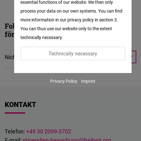
essential functions of our website. We then only
Facebook
process your data on our own systems. You can find
Embed
more information in our privacy policy in section 3.
Folgendes können wir leider nicht
You can thus use our website only to the extent
Twitter
fördern
technically necessary.
Embed
Technically necessary
Nicht förderbare Studiengänge
Instagram
Embed
- Zweitstudien
Privacy Policy
Imprint
- Teilzeitstudiengänge
Youtube
Embed
- Fernstudiengänge, die nicht in Vollzeit absolviert
KONTAKT
werden
Google
- Aufbau- und Ergänzungsstudiengänge
Maps
- Bachelor-Studiengänge bei ausländischen, Nicht-
Embed
Telefon:
+49 30 2099-3702
EU- Studierenden
E-mail:
stipendien-bewerbung@freiheit.org