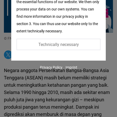
the essential functions of our website. We then only
Facebook
process your data on our own systems. You can
Embed
find more information in our privacy policy in
section 3. You can thus use our website only to the
Twitter
extent technically necessary.
Embed
© FNF Indonesia
Technically necessary
Instagram
Embed
Privacy Policy
Imprint
Youtube
Negara anggota Perserikatan Bangsa-Bangsa Asia
Embed
Tenggara (ASEAN) masih belum memiliki strategi
untuk meningkatkan ketahanan pangan yang baik.
Google
Selama 1990 hingga 2010, masih ada sekitar enam
Maps
puluh juta jiwa yang kekurangan gizi – meskipun
Embed
produksi pangan terus meningkat. Dampak ini
diprediksi akan memburuk di masa depan yang