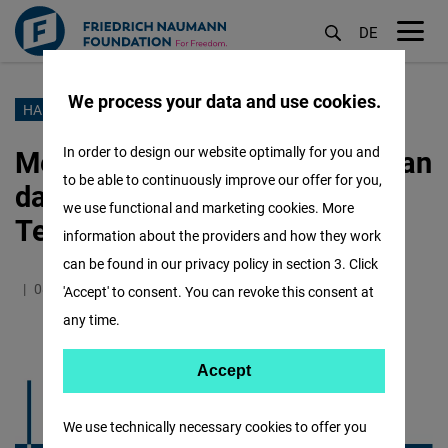
DE
M
öf
We process your data and use cookies.
Lompat
HAK PANGAN
ke
Membangun Ketahanan Pangan
In order to design our website optimally for you and
isi
to be able to continuously improve our offer for you,
dan Mengelola Risiko di Asia
utama
we use functional and marketing cookies. More
Tenggara
information about the providers and how they work
can be found in our privacy policy in section 3. Click
08.11.2021
1.1 Minutes
Indonesia
'Accept' to consent. You can revoke this consent at
any time.
Accept
Accept
Matomo
We use technically necessary cookies to offer you