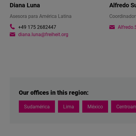
Diana Luna
Alfredo S
China,
en
Asesora para América Latina
Coordinador
detrimento
+49 175 2682447‬
Alfredo.
de
diana.luna@freiheit.org
las
relaciones
con
democracias
consolidadas.
Our offices in this region:
Sudamérica
Lima
México
Centroam