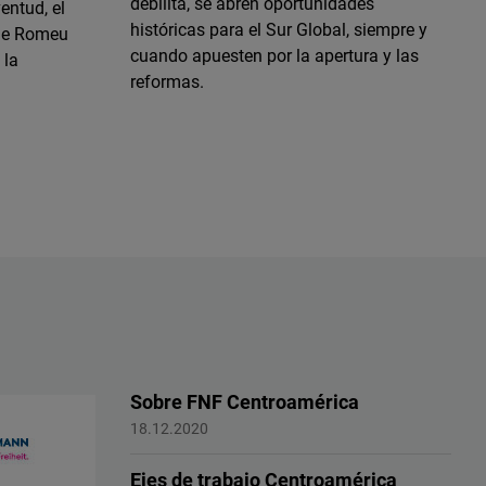
debilita, se abren oportunidades
entud, el
históricas para el Sur Global, siempre y
 de Romeu
cuando apuesten por la apertura y las
 la
reformas.
Sobre FNF Centroamérica
Centroamérica
18.12.2020
Ejes de trabajo Centroamérica