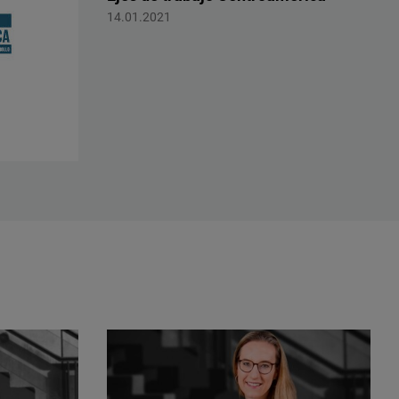
Centroamérica
14.01.2021
NF
ICA