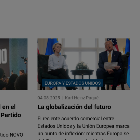
EUROPA Y ESTADOS UNIDOS
04.08.2025
Karl-Heinz Paqué
 en el
La globalización del futuro
 Partido
El reciente acuerdo comercial entre
Estados Unidos y la Unión Europea marca
un punto de inflexión: mientras Europa se
rtido NOVO