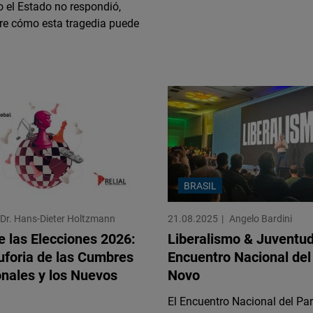
 el Estado no respondió,
Flickr
bre cómo esta tragedia puede
Embed
Newsletter2go
Embed
Podigee
Embed
D.Vinci
BRASIL
Embed
Dr. Hans-Dieter Holtzmann
21.08.2025
Angelo Bardini
te las Elecciones 2026:
Liberalismo & Juventud
Typeform
Euforia de las Cumbres
Encuentro Nacional del
Embed
onales y los Nuevos
Novo
El Encuentro Nacional del Pa