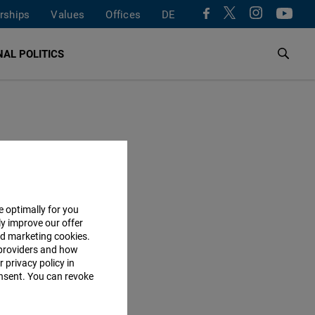
rships
Values
Offices
DE
AL POLITICS
anos y al
tro de la
la para
e optimally for you
ly improve our offer
uay y
nd marketing cookies.
providers and how
 privacy policy in
consent. You can revoke