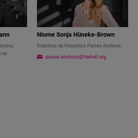
mann
Niome Sonja Hüneke-Brown
entina,
Directora de Proyectos Países Andinos
guay
paises.andinos@freiheit.org