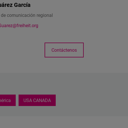
uárez García
 de comunicación regional
Suarez@freiheit.org
Contáctenos
érica
USA CANADA