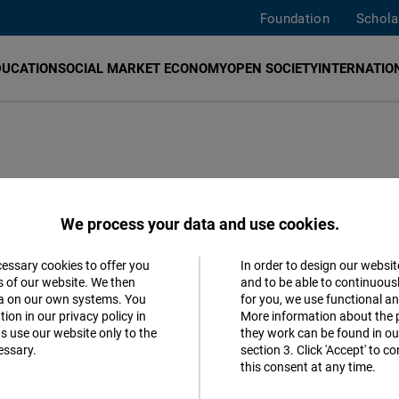
Foundation
Schola
DUCATION
SOCIAL MARKET ECONOMY
OPEN SOCIETY
INTERNATION
iones democráticas fuertes, respeto a los Derechos Hum
We process your data and use cookies.
e mercado. Asimismo, fomentamos el diálogo liberal den
ico para proyecto México; Ciudad de Guatemala, Guatema
cessary cookies to offer you
In order to design our websit
Accept
s of our website. We then
and to be able to continuous
y Buenos Aires, Argentina; para Argentina, Brasil, Parag
ta on our own systems. You
for you, we use functional a
Matomo
ion in our privacy policy in
More information about the 
s use our website only to the
they work can be found in our
essary.
section 3. Click 'Accept' to 
Facebook
this consent at any time.
Embed