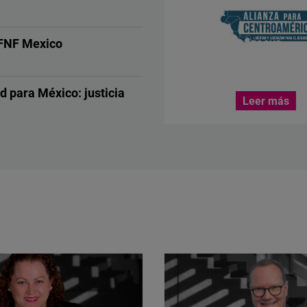
ward
FNF Mexico
FOCUS
ACERCA DE F
CENTROAMÉR
d para México: justicia
Leer más
ero