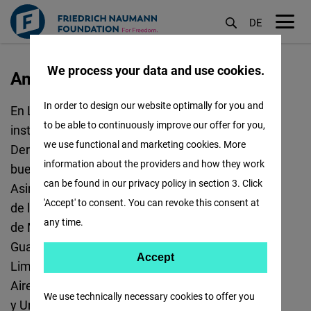
DE
M
öf
We process your data and use cookies.
America Latina
Pasar
al
In order to design our website optimally for you and
En Latinoamérica trabajamos para promover
contenido
to be able to continuously improve our offer for you,
instituciones democráticas fuertes, respeto a los
principal
we use functional and marketing cookies. More
Derechos Humanos y al Estado de derecho,
information about the providers and how they work
buenos gobiernos y economías de mercado.
can be found in our privacy policy in section 3. Click
Asimismo, fomentamos el diálogo liberal dentro
'Accept' to consent. You can revoke this consent at
de la región. Contamos con oficinas en la Ciudad
any time.
de México para proyecto México; Ciudad de
Guatemala, Guatemala para Centroamérica;
Accept
Accept
Lima, Perú; para los Países Andinos, y Buenos
Matomo
Aires, Argentina; para Argentina, Brasil, Paraguay
We use technically necessary cookies to offer you
y Uruguay.