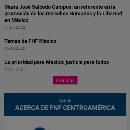
LGBTQI+.
María José Salcedo Campos: un referente en la
promoción de los Derechos Humanos y la Libertad
en México
Female Forward
01.07.2023
Temas de FNF Mexico
FNF
16.12.2020
La prioridad para México: justicia para todos
Impunidad Cero
14.07.2021
Leer más
FOCUS
ACERCA DE FNF CENTROAMÉRICA