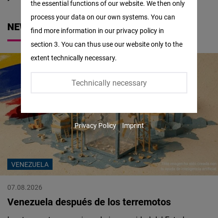
the essential functions of our website. We then only
Facebook
process your data on our own systems. You can
Embed
NEWS
find more information in our privacy policy in
section 3. You can thus use our website only to the
Twitter
extent technically necessary.
Embed
Technically necessary
Instagram
Embed
Privacy Policy
Imprint
Youtube
Embed
VENEZUELA
Google
Maps
07.08.2026
Embed
Venezuela después de los terremotos