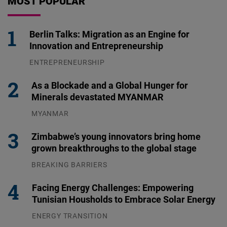
MOST POPULAR
Berlin Talks: Migration as an Engine for
Innovation and Entrepreneurship
ENTREPRENEURSHIP
31.07.2026
As a Blockade and a Global Hunger for
Minerals devastated MYANMAR
MYANMAR
04.08.2026
Zimbabwe’s young innovators bring home
grown breakthroughs to the global stage
BREAKING BARRIERS
04.08.2026
Facing Energy Challenges: Empowering
Tunisian Housholds to Embrace Solar Energy
ENERGY TRANSITION
03.08.2026