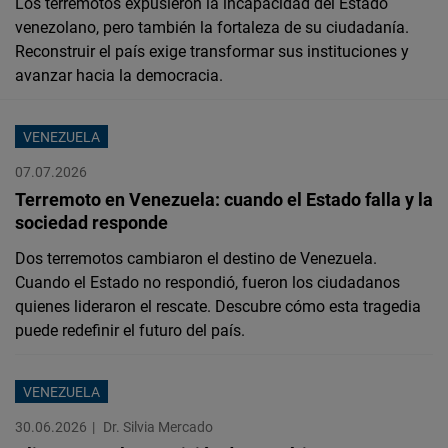
Los terremotos expusieron la incapacidad del Estado
Cloudinary
venezolano, pero también la fortaleza de su ciudadanía.
Reconstruir el país exige transformar sus instituciones y
Flickr
avanzar hacia la democracia.
Embed
VENEZUELA
Newsletter2go
07.07.2026
Embed
Terremoto en Venezuela: cuando el Estado falla y la
sociedad responde
Podigee
Dos terremotos cambiaron el destino de Venezuela.
Embed
Cuando el Estado no respondió, fueron los ciudadanos
quienes lideraron el rescate. Descubre cómo esta tragedia
D.Vinci
puede redefinir el futuro del país.
Embed
VENEZUELA
Typeform
30.06.2026
Dr. Silvia Mercado
Embed